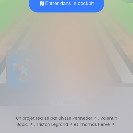
map
Entrer dans le cockpit
arrow_selector_tool
Un projet réalisé par
Ulysse Pennetier
,
Valentin
arrow_outward
Babic
,
Tristan Legrand
et
Thomas Hervé
.
arrow_outward
arrow_outward
arrow_outward